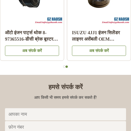
ऑटो बॉडी पार्ट्स 95486109
इसुजु डीएमएक्स/एमयूएक्स डीजल
रिप्लेसमेंट शेवरलेट एयरबैग क्लॉक
ट्रांसमिशन कंट्रोल यूनिट के
स्प्रिंग फॉर एआरसी
लिए मूल जापान शिफ्ट कंट्रोल
अब संपर्क करें
अब संपर्क करें
बॉक्स ओई नंबर 8-98219761-0
हमसे संपर्क करें
आप किसी भी समय हमसे संपर्क कर सकते हैं!