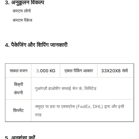
3. अनुकूलन विकल्प
कस्टम लोगो
कस्टम पैकेज
4. पैकेजिंग और शिपिंग जानकारी
.000 KG
33X20X8 सेमी
सकल वजन
3
एकल पैकिंग आकार
बिक्री
गुआंगज़ौ हाओशेंग सप्लाई चेन कं, लिमिटेड
कंपनी
समुद्र या हवा या एक्सप्रेस (FedEx, DHL) द्वारा और इसी
शिपमेंट
तरह
5. अनुशंसा करें