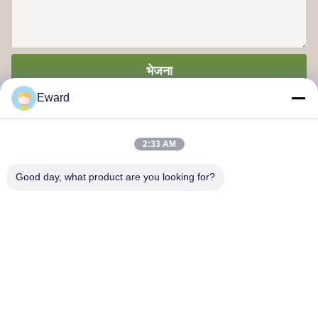
भेजना
Eward
2:33 AM
Good day, what product are you looking for?
गुआंगज़ौ हाओश सप्लाई चेन कंपनी लिमिटेड
हमसे संपर्क करें
पता: गुआंगज़ौ बैय्यून जिला जियाओटेंग सड़क युईकियांग क्रिएटिव पार्क 3 बिल्डिंग
201
hshauto01@gzhaosh.com