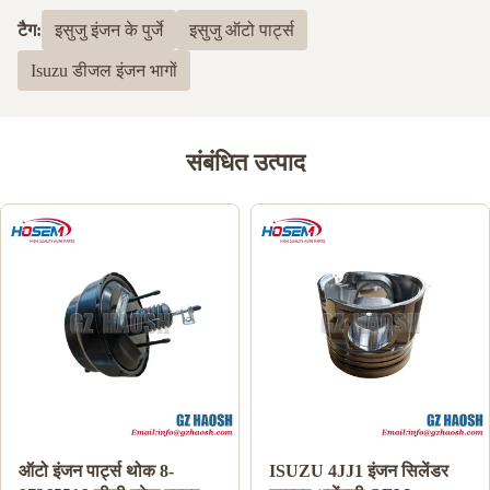
टैग:
इसुजु इंजन के पुर्जे
इसुजु ऑटो पार्ट्स
Isuzu डीजल इंजन भागों
संबंधित उत्पाद
ऑटो इंजन पार्ट्स थोक 8-
ISUZU 4JJ1 इंजन सिलेंडर