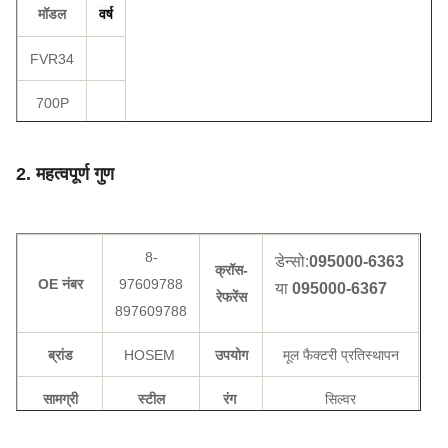
वर्ष
मॉडल
FVR34
700P
2. महत्वपूर्ण गुण
8-
डेन्सो:
095000-6363
क्रॉस-
OE नंबर
97609788
या
095000-6367
रेफरेंस
897609788
ब्रांड
HOSEM
उपयोग
मूल फैक्टरी प्रतिस्थापन
सामग्री
स्टील
रंग
सिल्वर
प्रमाणीकरण
ISO9001
आकार
OEM मानक आकार