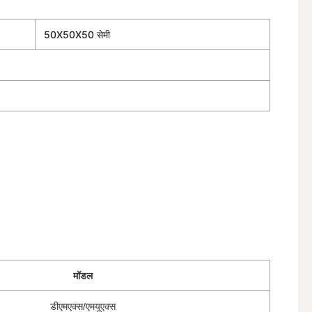
50X50X50 सेमी
मॉडल
डीएमएक्स/एमयूएक्स