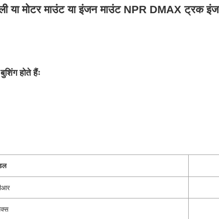
 या मोटर माउंट या इंजन माउंट
NPR DMAX ट्रक इंजन 4j
शिंग होते हैंः
डल
ीआर
ैक्स