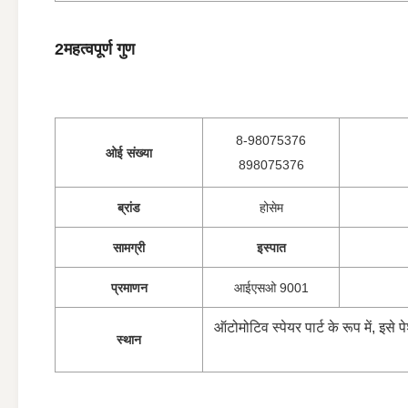
2महत्वपूर्ण गुण
8-98075376
ओई संख्या
898075376
ब्रांड
होसेम
सामग्री
इस्पात
प्रमाणन
आईएसओ 9001
ऑटोमोटिव स्पेयर पार्ट के रूप में, इ
स्थान