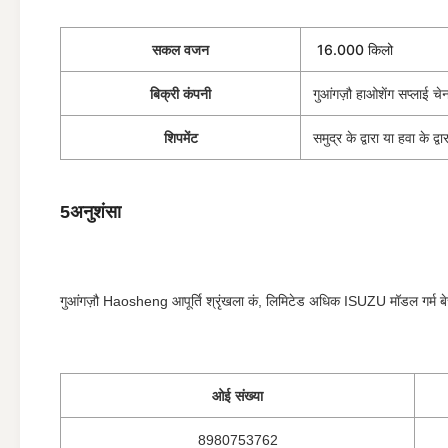
16.000 किलो
सकल वजन
बिक्री कंपनी
गुआंगज़ौ हाओशेंग सप्लाई चे
शिपमेंट
समुद्र के द्वारा या हवा के
5अनुशंसा
गुआंगज़ौ Haosheng आपूर्ति श्रृंखला कं, लिमिटेड अधिक ISUZU मॉडल गर्म बेच 
ओई संख्या
8980753762