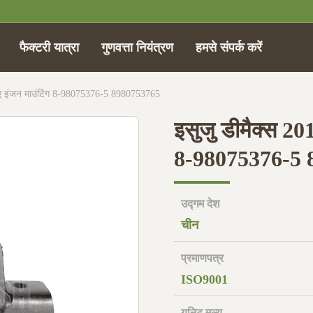
फैक्टरी यात्रा
गुणवत्ता नियंत्रण
हमसे संपर्क करें
िए इंजन माउंटिंग 8-98075376-5 8980753765
इसुजु डीमैक्स 20
8-98075376-5 
उद्गम देश
चीन
प्रमाणपत्र
ISO9001
यूनिट मूल्य