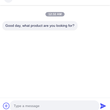
12:32 AM
Good day, what product are you looking for?
गुआंगज़ौ हाओश सप्लाई चेन कंपनी लिमिटेड
हमसे संपर्क करें
पता: गुआंगज़ौ बैय्यून जिला जियाओटेंग सड़क युईकियांग क्रिएटिव पार्क 3 बिल्डिंग
201
hshauto01@gzhaosh.com
टेलीफोन: 0086-18024581436
Copyright © 2024-2026 Guangzhou Haosheng Supply Chain Co., Ltd. All Rights
Reserved.