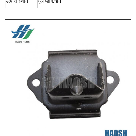
उत्पत्ति स्थान
गुआंग्डोंग,
चीन