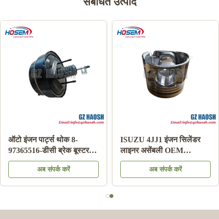
संबंधित उत्पाद
ऑटो इंजन पार्ट्स थोक 8-
ISUZU 4JJ1 इंजन सिलेंडर
97365516-डीसी ब्रेक बूस्टर
लाइनर असेंबली OEM
इसुजु डीमैक्स 03-06 के लिए
रिप्लेसमेंट 3 महीने की वारंटी
अब संपर्क करें
अब संपर्क करें