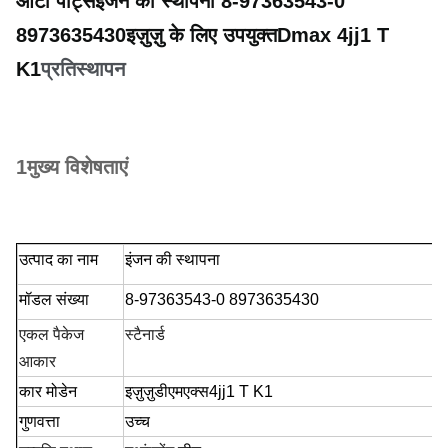
ऑटो पार्ट्स
इंजन की स्थापना
8-97363543-0
8973635430
इज़ुज़ु के लिए उपयुक्त
Dmax 4jj1 T
K1
प्रतिस्थापन
1मुख्य विशेषताएं
उत्पाद का नाम
इंजन की स्थापना
मॉडल संख्या
8-97363543-0 8973635430
स्टैनार्ड
एकल पैकेज
आकार
कार मोडेन
इज़ुज़ु
डीएमएक्स
4jj1 T K1
गुणवत्ता
उच्च