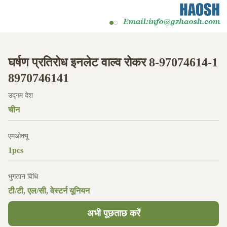
घर्षण प्रतिरोध इनलेट वाल्व रोकर 8-97074614-1
8970746141
उद्गम देश
चीन
एमओक्यू
1pcs
भुगतान विधि
टी/टी, एल/सी, वेस्टर्न यूनियन
अभी पूछताछ करें