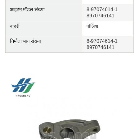
आइटम मॉडल संख्या
8-97074614-1
8970746141
बाहरी
पॉलिश
निर्माता भाग संख्या
8-97074614-1
8970746141