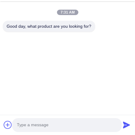
7:31 AM
Good day, what product are you looking for?
गुआंगज़ौ हाओश सप्लाई चेन कंपनी लिमिटेड
हमसे संपर्क करें
पता: गुआंगज़ौ बैय्यून जिला जियाओटेंग सड़क युईकियांग क्रिएटिव पार्क 3 बिल्डिंग
201
hshauto01@gzhaosh.com
टेलीफोन: 0086-18024581436
Copyright © 2024-2026 Guangzhou Haosheng Supply Chain Co., Ltd. All Rights
Reserved.