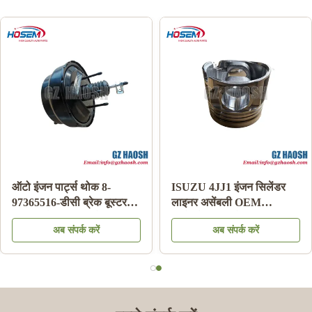
ऑटो इंजन पार्ट्स थोक 8-
ISUZU 4JJ1 इंजन सिलेंडर
97365516-डीसी ब्रेक बूस्टर
लाइनर असेंबली OEM
इसुजु डीमैक्स 03-06 के लिए
रिप्लेसमेंट 3 महीने की वारंटी
अब संपर्क करें
अब संपर्क करें