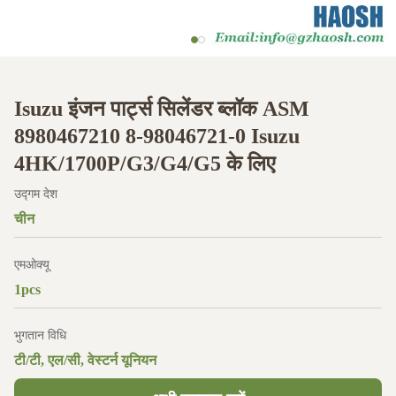
Isuzu इंजन पार्ट्स सिलेंडर ब्लॉक ASM
8980467210 8-98046721-0 Isuzu
4HK/1700P/G3/G4/G5 के लिए
उद्गम देश
चीन
एमओक्यू
1pcs
भुगतान विधि
टी/टी, एल/सी, वेस्टर्न यूनियन