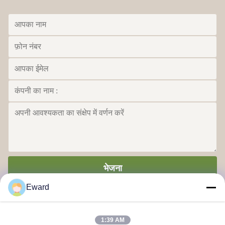
भेजना
Eward
1:39 AM