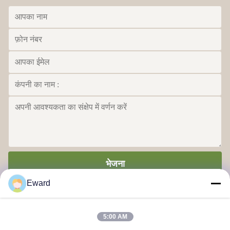
भेजना
Eward
5:00 AM