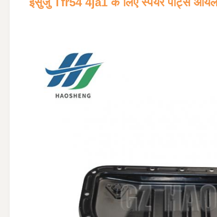
इसुजु Tfr54 4ja1 के लिए स्पेयर पार्ट्स 