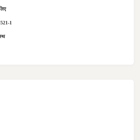
 लिए
3521-1
स्थ