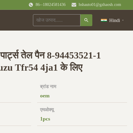
86--18024581436
hshauto01@gzhaosh.com
Hindi
र पार्ट्स तेल पैन 8-94453521-1
zu Tfr54 4ja1 के लिए
ब्रांड नाम
oem
एमओक्यू
1pcs