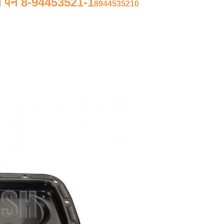
ऑयल पैन 8-94453521-1
8944535210