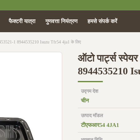
फैक्टरी यात्रा
गुणवत्ता नियंत्रण
हमसे संपर्क करें
 8-94453521-1 8944535210 Isuzu Tfr54 4ja1 के लिए
ऑटो पार्ट्स स्पेय
8944535210 Isu
उद्गम देश
चीन
उत्पाद मॉडल
टीएफआर54 4JA1
भुगतान विधि