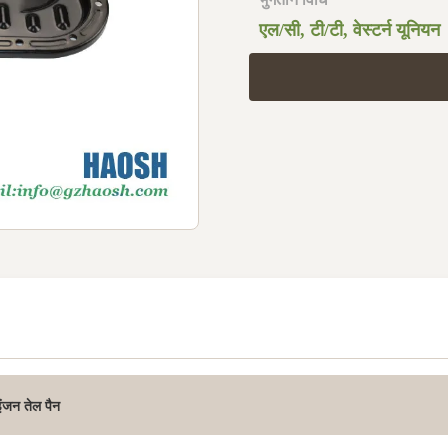
एल/सी, टी/टी, वेस्टर्न यूनियन
ंजन तेल पैन