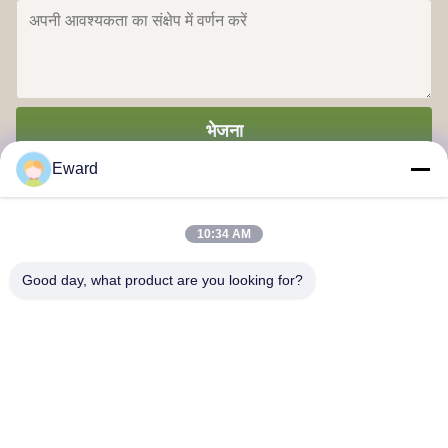
भेजना
Eward
10:34 AM
Good day, what product are you looking for?
गुआंगज़ौ हाओश सप्लाई चेन कंपनी लिमिटेड
हमसे संपर्क करें
पता: गुआंगज़ौ बैय्यून जिला जियाओटेंग सड़क युईकियांग क्रिएटिव पार्क 3 बिल्डिंग
201