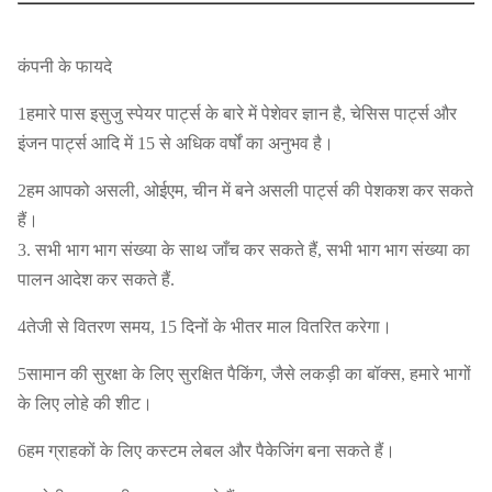
उत्पाद का नाम
टाई रॉड अंत
कंपनी के फायदे
कार फिटिंग
इसुजु डीमैक्स4*2
1हमारे पास इसुजु स्पेयर पार्ट्स के बारे में पेशेवर ज्ञान है, चेसिस पार्ट्स और
भाग संख्या
CE100002561
इंजन पार्ट्स आदि में 15 से अधिक वर्षों का अनुभव है।
आकार
मानक
2हम आपको असली, ओईएम, चीन में बने असली पार्ट्स की पेशकश कर सकते
हैं।
तटस्थ/ग्राहक की आवश्यकताओं के लिए
पैकेजिंग
3. सभी भाग भाग संख्या के साथ जाँच कर सकते हैं, सभी भाग भाग संख्या का
अनुकूलित
पालन आदेश कर सकते हैं.
शिपमेंट
समुद्र के द्वारा/ हवा के द्वारा/ एक्सप्रेस द्वारा
4तेजी से वितरण समय, 15 दिनों के भीतर माल वितरित करेगा।
जमा प्राप्त करने के बाद 10-15days
वितरण की तारीख
5सामान की सुरक्षा के लिए सुरक्षित पैकिंग, जैसे लकड़ी का बॉक्स, हमारे भागों
के लिए लोहे की शीट।
मूल्य
बातचीत योग्य
6हम ग्राहकों के लिए कस्टम लेबल और पैकेजिंग बना सकते हैं।