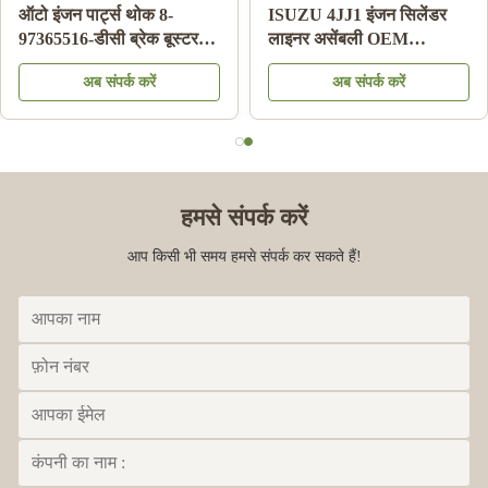
ऑटो बॉडी पार्ट्स 95486109
इसुजु डीएमएक्स/एमयूएक्स डीजल
रिप्लेसमेंट शेवरलेट एयरबैग क्लॉक
ट्रांसमिशन कंट्रोल यूनिट के
स्प्रिंग फॉर एआरसी
लिए मूल जापान शिफ्ट कंट्रोल
अब संपर्क करें
अब संपर्क करें
बॉक्स ओई नंबर 8-98219761-0
हमसे संपर्क करें
आप किसी भी समय हमसे संपर्क कर सकते हैं!