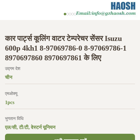
कार पार्ट्स कूलिंग वाटर टेम्परेचर सेंसर Isuzu
600p 4kh1 8-97069786-0 8-97069786-1
8970697860 8970697861 के लिए
उद्गम देश
चीन
एमओक्यू
1pcs
भुगतान विधि
एल/सी, टी/टी, वेस्टर्न यूनियन