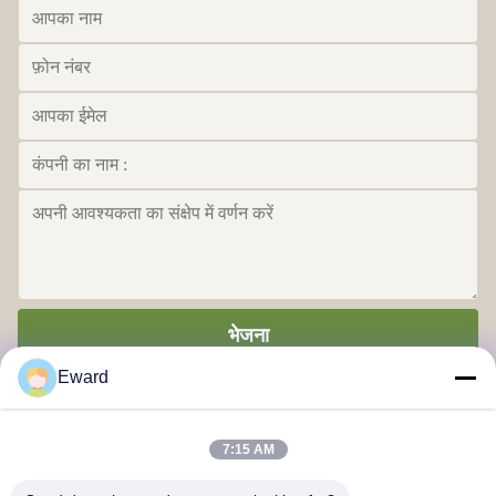
भेजना
Eward
7:15 AM