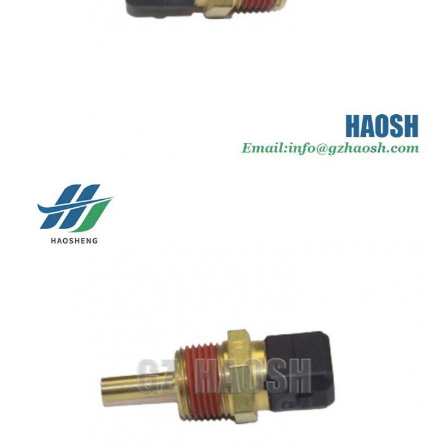
द्वारा
मूल्य
बातचीत योग्य