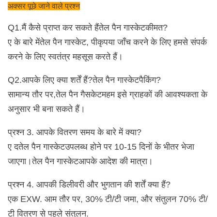
अक्सर पूछे जाने वाले प्रश्न
9स्टीयरिंग पार्ट्स 10. क्लच पार्ट्स
Q1
.मैं कैसे प्राप्त कर सकते हैं
तेल पैन गास्केट
कीमत?
11
.
विद्युत भागों और स्विच 12.
केबिन के भाग
ए के बारे में
तेल पैन गास्केट, पी
कृपया जाँच करने के लिए हमसे संपर्क
हम मुख्य रूप से
करने के लिए स्वतंत्र महसूस करते हैं।
ISUZU/HONDA/JMC/MAZDA/TOYOTA/FORD
Q2.आपके लिए क्या शर्तें हैं?
तेल पैन गास्केट
पैकिंग?
पूर्ण ऑटो पार्ट्स के साथ काम करते हैं।
यदि आपके पास एक
सामान्य तौर पर,
तेल पैन गैसकेटम
हम इसे ग्राहकों की आवश्यकता के
अनुरूप मॉडल भागों की जरूरत है, तो आप किसी भी समय
अनुसार भी बना सकते हैं।
हमसे संपर्क कर सकते हैं!
प्रश्न 3. आपके वितरण समय के बारे में क्या?
ए द
तेल पैन गास्केट
उपलब्ध होने पर 10-15 दिनों के भीतर भेजा
जाएगा।
तेल पैन गास्केट
आपके आदेश की मात्रा।
प्रश्न 4. आपकी डिलीवरी और भुगतान की शर्तें क्या हैं?
एक EXW. आम तौर पर, 30% टी/टी जमा, और संतुलन 70% टी/
टी वितरण से पहले संतुलन
.