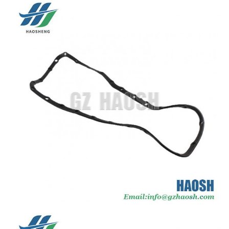
वारंटीः
3 महीने