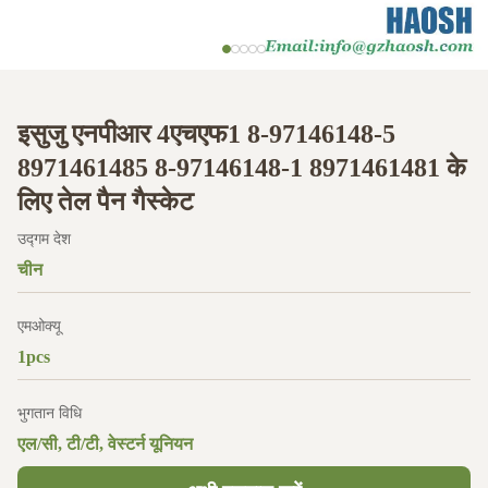
इसुजु एनपीआर 4एचएफ1 8-97146148-5
8971461485 8-97146148-1 8971461481 के
लिए तेल पैन गैस्केट
उद्गम देश
चीन
एमओक्यू
1pcs
भुगतान विधि
एल/सी, टी/टी, वेस्टर्न यूनियन