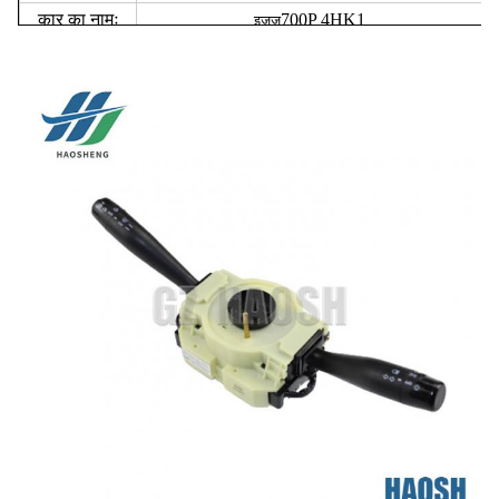
कार का नामः
700P 4HK1
इज़ुज़ु
गुणवत्ता:
उच्च
वारंटीः
3 महीने