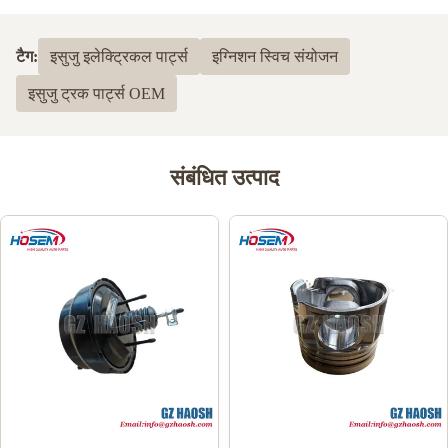
ISUZU/HONDA/JMC/MAZDA/TOYOTA/FORD
टैग:
इसुजु इलेक्ट्रिकल पार्ट्स
इग्निशन स्विच संयोजन
पूर्ण ऑटो पार्ट्स के साथ काम करते हैं।
यदि आपके पास एक
इसुजु ट्रक पार्ट्स OEM
अनुरूप मॉडल भागों की जरूरत है, तो आप किसी भी समय
हमसे संपर्क कर सकते हैं!
संबंधित उत्पाद