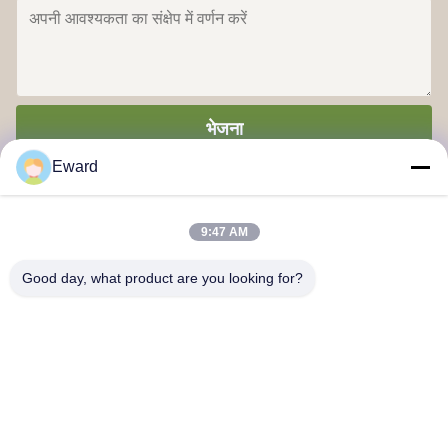
भेजना
Eward
9:47 AM
Good day, what product are you looking for?
गुआंगज़ौ हाओश सप्लाई चेन कंपनी लिमिटेड
हमसे संपर्क करें
पता: गुआंगज़ौ बैय्यून जिला जियाओटेंग सड़क युईकियांग क्रिएटिव पार्क 3 बिल्डिंग
201